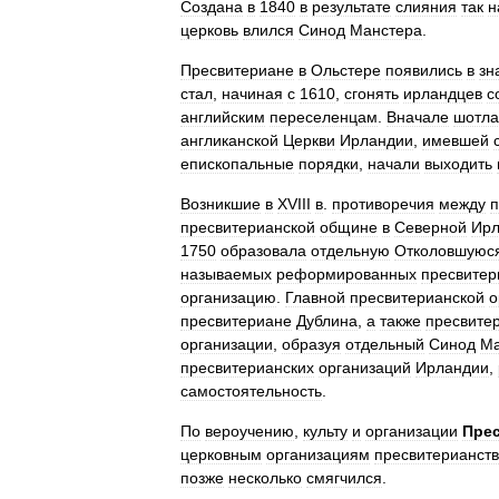
Создана
в
1840
в
результате
слияния
так
н
церковь
влился
Синод
Манстера
.
Пресвитериане
в
Ольстере
появились
в
зн
стал
,
начиная
с
1610
,
сгонять
ирландцев
с
английским
переселенцам
.
Вначале
шотла
англиканской
Церкви
Ирландии
,
имевшей
епископальные
порядки
,
начали
выходить
Возникшие
в
XVIII
в
.
противоречия
между
п
пресвитерианской
общине
в
Северной
Ирл
1750
образовала
отдельную
Отколовшуюс
называемых
реформированных
пресвитер
организацию
.
Главной
пресвитерианской
о
пресвитериане
Дублина
,
а
также
пресвите
организации
,
образуя
отдельный
Синод
Ма
пресвитерианских
организаций
Ирландии
,
самостоятельность
.
По
вероучению
,
культу
и
организации
Пре
церковным
организациям
пресвитерианст
позже
несколько
смягчился
.