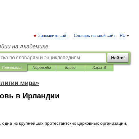
Запомнить сайт
Словарь на свой сайт
RU
едии на Академике
Найти!
Толкования
Переводы
Книги
Игры ⚽
елигии мира»
ковь в Ирландии
,
одна
из
крупнейших
протестантских
церковных
организаций
,