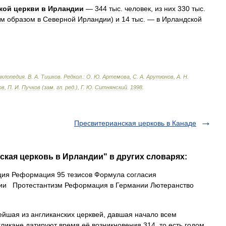
кой
церкви
в
Ирландии
—
344
тыс
.
человек
,
из
них
330
тыс
.
ым
образом
в
Северной
Ирландии
)
и
14
тыс
. —
в
Ирландской
иклопедия
.
В
.
А
.
Тишков
.
Редкол
.
:
О
.
Ю
.
Артемова
,
С
.
А
.
Арутюнов
,
А
.
Н
.
ов
,
П
.
И
.
Пучков
(
зам
.
гл
.
ред
.),
Г
.
Ю
.
Ситнянский
.
1998
.
Пресвитерианская церковь в Канаде
ская церковь в Ирландии" в других словарях:
я Реформация 95 тезисов Формула согласия
ии Протестантизм Реформация в Германии Лютеранство
йшая из англиканских церквей, давшая начало всем
ликане датируют время её возникновения 314, то есть годом