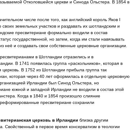
азываемой
Отколовшейся
церкви
и
Синода
Ольстера
.
В
1854
в
ачительном
числе
после
того
,
как
английский
король
Яков
I
о
своих
земельных
участков
и
раздавать
их
шотландским
и
ндские
пресвитериане
формально
входили
в
состав
статус
государственной
,
но
затем
,
когда
им
стали
навязывать
из
неё
и
создавать
свои
собственные
церковные
организации
.
ресвитерианами
в
Шотландии
отразились
и
в
андии
.
В
1741
появилась
группа
«
раскольников
»,
которая
в
я
церковь
.
В
1752
из
Шотландии
прибыла
группа
так
иан
,
которая
через
40
лет
оформилась
в
отдельную
церковную
рганизацией
Ирландии
был
Синод
Ольстера
,
но
риане
южной
и
западной
Ирландии
не
входили
в
состав
этой
нстера
.
Когда
в
1840
и
1854
произошло
слияние
реформированные
пресвитериане
сохранили
свитерианская
церковь
в
Ирландии
близка
другим
ва
.
Свойственный
в
первое
время
консерватизм
в
теологии