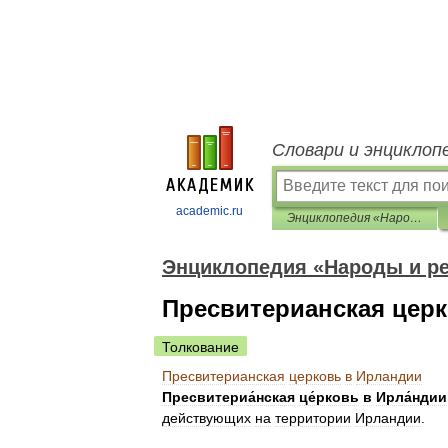
Словари и энциклоп
academic.ru
Энциклопедия «Народы и религии мира»
Энциклопедия «Народы и р
Пресвитерианская цер
Толкование
Пресвитерианская
церковь
в
Ирландии
Пресвитериа́нская
це́рковь
в
Ирла́ндии
действующих
на
территории
Ирландии
.