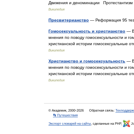
Движения и деноминации Протестантизм
Википедия
Пресвитерианство
— Реформация 95 те
Гомосексуальность и христианство
— В
мнения по поводу гомосексуальности и го
христианской истории гомосексуальные от
Википедия
Христианство и гомосексуальность
— В
мнения по поводу гомосексуальности и го
христианской истории гомосексуальные от
Википедия
© Академик, 2000-2026
Обратная связь:
Техподдерж
👣 Путешествия
Экспорт словарей на сайты
, сделанные на PHP,
Jo