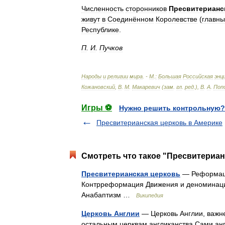
Численность
сторонников
Пресвитерианс
живут
в
Соединённом
Королевстве
(
главн
Республике
.
П
.
И
.
Пучков
Народы
и
религии
мира
. -
М
.
:
Большая
Российская
энц
Кожановский
,
В
.
М
.
Макаревич
(
зам
.
гл
.
ред
.),
В
.
А
.
Поп
Игры ⚽
Нужно решить контрольную?
Пресвитерианская церковь в Америке
Смотреть что такое "Пресвитериан
Пресвитерианская церковь
— Реформаци
Контрреформация Движения и деноминац
Анабаптизм …
Википедия
Церковь Англии
— Церковь Англии, важне
остальным церквам англиканства.Сами анг