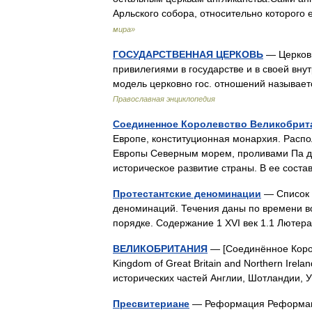
Арльского собора, относительно которого
мира»
ГОСУДАРСТВЕННАЯ ЦЕРКОВЬ
— Церковь
привилегиями в государстве и в своей вну
модель церковно гос. отношений называетс
Православная энциклопедия
Соединенное Королевство Великобрит
Европе, конституционная монархия. Распо
Европы Северным морем, проливами Па д
историческое развитие страны. В ее сос
Протестантские деноминации
— Список 
деноминаций. Течения даны по времени в
порядке. Содержание 1 XVI век 1.1 Люте
ВЕЛИКОБРИТАНИЯ
— [Соединённое Корол
Kingdom of Great Britain and Northern Irela
исторических частей Англии, Шотландии,
Пресвитериане
— Реформация Реформаци