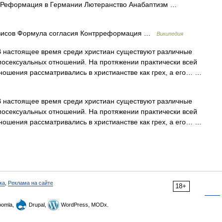
 Реформация в Германии Лютеранство Анабаптизм …
зисов Формула согласия Контрреформация …
Википедия
 настоящее время среди христиан существуют различные
мосексуальных отношений. На протяжении практически всей
ношения рассматривались в христианстве как грех, а его… …
 настоящее время среди христиан существуют различные
мосексуальных отношений. На протяжении практически всей
ношения рассматривались в христианстве как грех, а его… …
ка
,
Реклама на сайте
18+
omla,
Drupal,
WordPress, MODx.