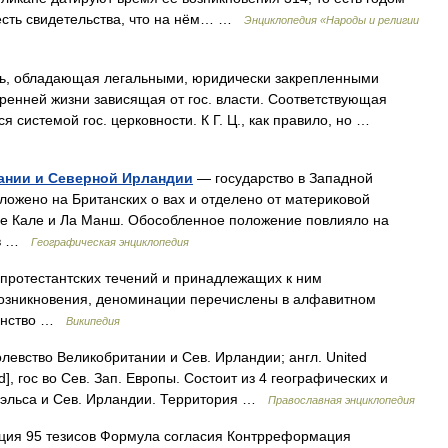
 есть свидетельства, что на нём… …
Энциклопедия «Народы и религии
, обладающая легальными, юридически закрепленными
тренней жизни зависящая от гос. власти. Соответствующая
я системой гос. церковности. К Г. Ц., как правило, но …
ании и Северной Ирландии
— государство в Западной
ложено на Британских о вах и отделено от материковой
е Кале и Ла Манш. Обособленное положение повлияло на
тав …
Географическая энциклопедия
протестантских течений и принадлежащих к ним
озникновения, деноминации перечислены в алфавитном
ранство …
Википедия
евство Великобритании и Сев. Ирландии; англ. United
nd], гос во Сев. Зап. Европы. Состоит из 4 географических и
 Уэльса и Сев. Ирландии. Территория …
Православная энциклопедия
я 95 тезисов Формула согласия Контрреформация